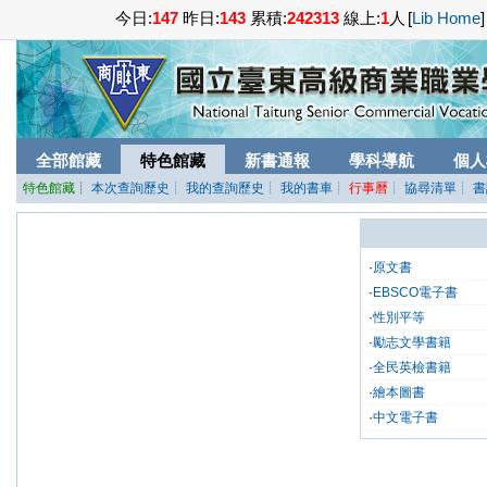
今日:
147
昨日:
143
累積:
242313
線上:
1
人
[
Lib Home
]
全部館藏
特色館藏
新書通報
學科導航
個人
特色館藏
┊
本次查詢歷史
┊ 我的查詢歷史
┊ 我的書車
┊
行事曆
┊ 協尋清單
┊ 
·
原文書
·
EBSCO電子書
·
性別平等
·
勵志文學書籍
·
全民英檢書籍
·
繪本圖書
·
中文電子書